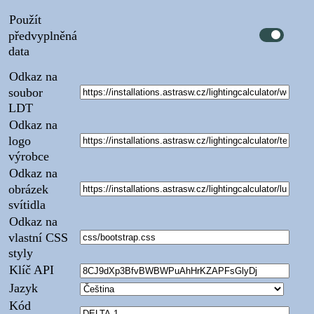
Použít
předvyplněná
data
Odkaz na
soubor
LDT
Odkaz na
logo
výrobce
Odkaz na
obrázek
svítidla
Odkaz na
vlastní CSS
styly
Klíč API
Jazyk
Kód