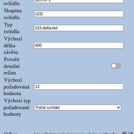
svítidla
Skupina
svítidla
Typ
svítidla
Výchozí
délka
závěsu
Povolit
detailní
režim
Výchozí
požadovaná
hodnota
Výchozí typ
požadované
hodnoty