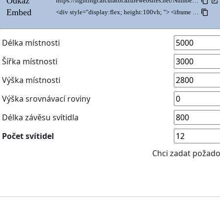
Odkaz
https://lightingcalculator.azurewebsites.net/NumberOfLuminaires?ldt=https://installations.astrasw.cz/lightingcalculator/webdemo.ldt&styles=css/bootstrap.css&logo=https://installations.astrasw.cz/lightingcalculator/test_icon.svg&image=https://installations.astrasw.cz/lightingcalculator/luminaire.png&apiKey=8CJ9dXp3BfvBWBWPuAhHrKZAPFsGlyDj&language=cs&code=DELTA 1&type=515-delta-led&group=LED&hingeLength=800&detailedMode=False&defaultDesiredValue=12&requestLuminairesNumber=True
Embed
<div style="display:flex; height:100vh; "> <iframe style="flex-grow:1; border:none; margin:0; padding:0;" src="https://lightingcalculator.azurewebsites.net/NumberOfLuminaires?ldt=https://installations.astrasw.cz/lightingcalculator/webdemo.ldt&styles=css/bootstrap.css&logo=https://installations.astrasw.cz/lightingcalculator/test_icon.svg&image=https://installations.astrasw.cz/lightingcalculator/luminaire.png&apiKey=8CJ9dXp3BfvBWBWPuAhHrKZAPFsGlyDj&language=cs&code=DELTA 1&type=515-delta-led&group=LED&hingeLength=800&detailedMode=False&defaultDesiredValue=12&requestLuminairesNumber=True"/> </div>